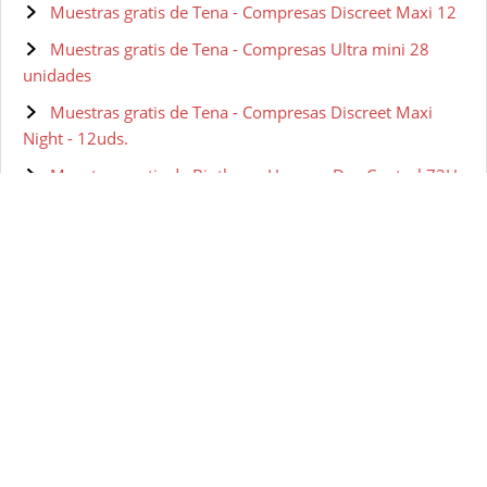
Muestras gratis de Tena - Compresas Discreet Maxi 12
Muestras gratis de Tena - Compresas Ultra mini 28
unidades
Muestras gratis de Tena - Compresas Discreet Maxi
Night - 12uds.
Muestras gratis de Biotherm Homme Day Control 72H
Desodorante Roll On - 75 ml
Muestras gratis de Biotherm Homme Day Control
Natural Protect Desodorante Roll On - 75 ml
Muestras gratis de Biotherm Pure Invisible
Desodorante Roll On - 75 ml
Muestras gratis de Biotherm Homme Day Control
Antiperspirant Roll-On, 75ml
Muestras gratis de Biotherm Sun Brume Solaire Dry
Touch SPF50 Protector Solar - 200 ml