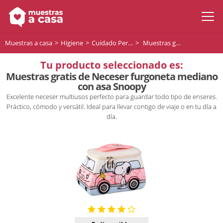
Muestras a casa
Higiene
Cuidado Personal
Muestras gratis de Neceser furgoneta mediano con asa Snoopy
Tu producto seleccionado es:
Muestras gratis de Neceser furgoneta mediano
con asa Snoopy
Excelente neceser multiusos perfecto para guardar todo tipo de enseres.
Práctico, cómodo y versátil. Ideal para llevar contigo de viaje o en tu día a
día.