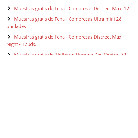
Muestras gratis de Tena - Compresas Discreet Maxi 12
Muestras gratis de Tena - Compresas Ultra mini 28
unidades
Muestras gratis de Tena - Compresas Discreet Maxi
Night - 12uds.
Muestras gratis de Biotherm Homme Day Control 72H
Desodorante Roll On - 75 ml
Muestras gratis de Biotherm Homme Day Control
Natural Protect Desodorante Roll On - 75 ml
Muestras gratis de Biotherm Pure Invisible
Desodorante Roll On - 75 ml
Muestras gratis de Biotherm Homme Day Control
Antiperspirant Roll-On, 75ml
Muestras gratis de Biotherm Sun Brume Solaire Dry
Touch SPF50 Protector Solar - 200 ml