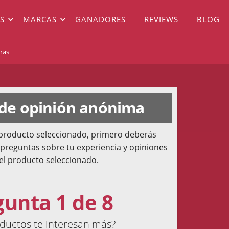
S
MARCAS
GANADORES
REVIEWS
BLOG
ras
 de opinión anónima
l producto seleccionado, primero deberás
 preguntas sobre tu experiencia y opiniones
el producto seleccionado.
gunta 1 de 8
ductos te interesan más?