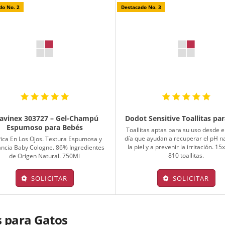
do No. 2
Destacado No. 3
avinex 303727 – Gel-Champú
Dodot Sensitive Toallitas pa
Espumoso para Bebés
Toallitas aptas para su uso desde e
día que ayudan a recuperar el pH na
ica En Los Ojos. Textura Espumosa y
la piel y a prevenir la irritación. 15
ncia Baby Cologne. 86% Ingredientes
810 toallitas.
de Origen Natural. 750Ml
SOLICITAR
SOLICITAR
s para Gatos