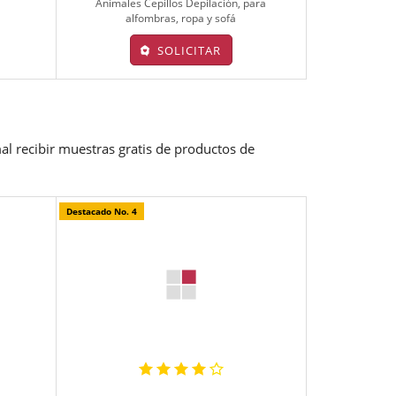
Animales Cepillos Depilación, para
alfombras, ropa y sofá
SOLICITAR
mal
recibir muestras gratis de productos de
Destacado No. 4