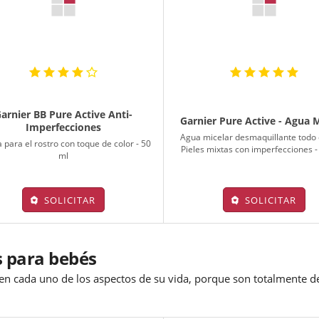
arnier BB Pure Active Anti-
Garnier Pure Active - Agua M
Imperfecciones
Agua micelar desmaquillante todo 
para el rostro con toque de color - 50
Pieles mixtas con imperfecciones -
ml
SOLICITAR
SOLICITAR
s para bebés
n cada uno de los aspectos de su vida, porque son totalmente de