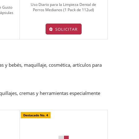
Uso Diario para la Limpieza Dental de
e Gusto
Perros Medianos (1 Pack de 112ud)
cápsulas
SOLICITAR
as y bebés, maquillaje, cosmética, artículos para
aquillajes, cremas y herramientas especialmente
Destacado No. 4