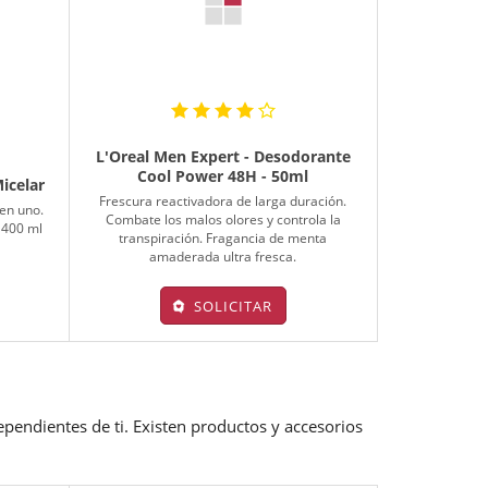
L'Oreal Men Expert - Desodorante
Cool Power 48H - 50ml
icelar
Frescura reactivadora de larga duración.
en uno.
Combate los malos olores y controla la
 400 ml
transpiración. Fragancia de menta
amaderada ultra fresca.
SOLICITAR
pendientes de ti. Existen productos y accesorios