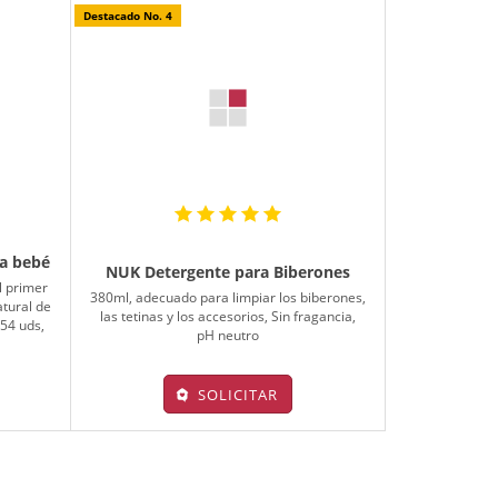
Destacado No. 4
ra bebé
NUK Detergente para Biberones
l primer
380ml, adecuado para limpiar los biberones,
tural de
las tetinas y los accesorios, Sin fragancia,
x54 uds,
pH neutro
SOLICITAR