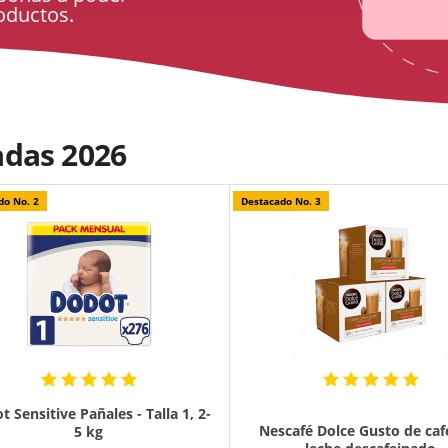
oductos.
adas 2026
do No. 2
Destacado No. 3
 Sensitive Pañales - Talla 1, 2-
Nescafé Dolce Gusto de caf
5 kg