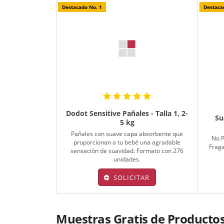
Destacado No. 1
Destaca
Dodot Sensitive Pañales - Talla 1, 2-
Su
5 kg
Pañales con suave capa absorbente que
No P
proporcionan a tu bebé una agradable
Fraga
sensación de suavidad. Formato con 276
unidades.
SOLICITAR
Muestras Gratis de Producto