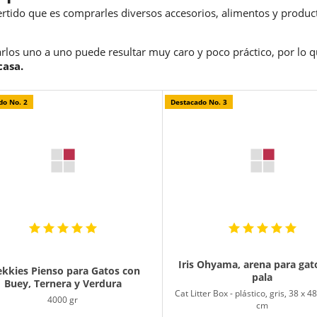
ertido que es comprarles diversos accesorios, alimentos y product
los uno a uno puede resultar muy caro y poco práctico, por lo 
casa.
do No. 2
Destacado No. 3
Iris Ohyama, arena para gat
ekkies Pienso para Gatos con
pala
Buey, Ternera y Verdura
Cat Litter Box - plástico, gris, 38 x 4
4000 gr
cm