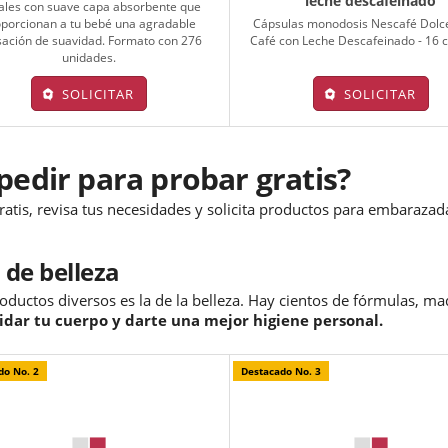
leche descafeinado
ales con suave capa absorbente que
porcionan a tu bebé una agradable
Cápsulas monodosis Nescafé Dolc
ación de suavidad. Formato con 276
Café con Leche Descafeinado - 16 
unidades.
SOLICITAR
SOLICITAR
edir para probar gratis?
gratis, revisa tus necesidades y solicita productos para embarazad
 de belleza
roductos diversos es la de la belleza. Hay cientos de fórmulas, m
uidar tu cuerpo y darte una mejor higiene personal.
do No. 2
Destacado No. 3