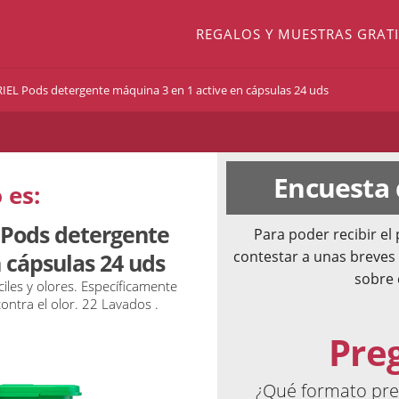
REGALOS Y MUESTRAS GRATI
RIEL Pods detergente máquina 3 en 1 active en cápsulas 24 uds
Encuesta
 es:
 Pods detergente
Para poder recibir e
contestar a unas breves
 cápsulas 24 uds
sobre 
iles y olores. Específicamente
ontra el olor. 22 Lavados .
Pre
¿Qué formato pref