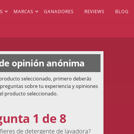
S
MARCAS
GANADORES
REVIEWS
BLOG
 de opinión anónima
l producto seleccionado, primero deberás
 preguntas sobre tu experiencia y opiniones
el producto seleccionado.
gunta 1 de 8
ieres de detergente de lavadora?