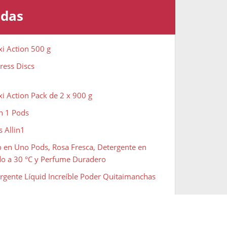
adas
xi Action 500 g
ress Discs
i Action Pack de 2 x 900 g
in 1 Pods
s Allin1
o en Uno Pods, Rosa Fresca, Detergente en
do a 30 °C y Perfume Duradero
ergente Líquid Increíble Poder Quitaimanchas
ergente Líquido para Lavadora, Frescor Los