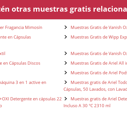
én otras muestras gratis relacion
der Fragancia Mimosín
Muestras Gratis de Vanish O
ente en Cápsulas
Muestras Gratis de Wipp Exp
til
Muestras Gratis de Vanish Ox
e en Cápsulas Discos
Muestras Gratis de Ariel All 
Muestras Gratis de Ariel Pod
áquina 3 en 1 active en
Muestras gratis de Ariel Tod
Cápsulas, 50 Lavados, con Lava
 +OXI Detergente en cápsulas 22
Muestras gratis de Ariel Det
o
Incluso A 30 °C 2310 ml
 para Lavadora, Básico, 3.8 L, 70
Muestras gratis de Ariel Det
Alpes, 2.7 L, 50 Lavados