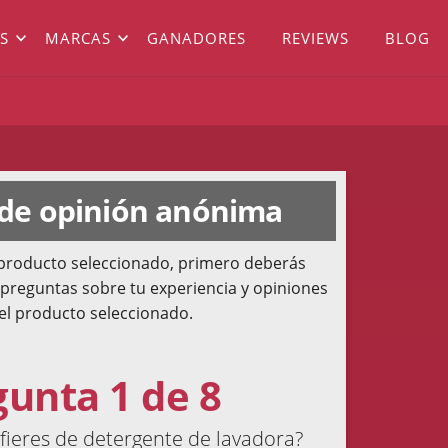
S
MARCAS
GANADORES
REVIEWS
BLOG
 de opinión anónima
l producto seleccionado, primero deberás
 preguntas sobre tu experiencia y opiniones
el producto seleccionado.
gunta 1 de 8
ieres de detergente de lavadora?