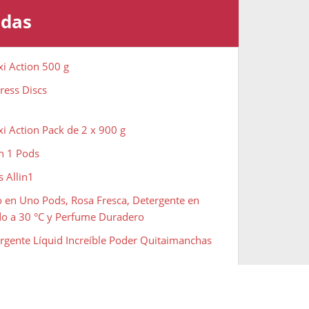
adas
xi Action 500 g
ress Discs
i Action Pack de 2 x 900 g
in 1 Pods
s Allin1
o en Uno Pods, Rosa Fresca, Detergente en
do a 30 °C y Perfume Duradero
ergente Líquid Increíble Poder Quitaimanchas
ergente Líquido para Lavadora, Frescor Los