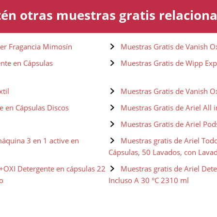
én otras muestras gratis relacion
der Fragancia Mimosín
Muestras Gratis de Vanish O
ente en Cápsulas
Muestras Gratis de Wipp Exp
til
Muestras Gratis de Vanish Ox
e en Cápsulas Discos
Muestras Gratis de Ariel All 
Muestras Gratis de Ariel Pod
áquina 3 en 1 active en
Muestras gratis de Ariel Tod
Cápsulas, 50 Lavados, con Lava
 +OXI Detergente en cápsulas 22
Muestras gratis de Ariel Det
o
Incluso A 30 °C 2310 ml
 para Lavadora, Básico, 3.8 L, 70
Muestras gratis de Ariel Det
Alpes, 2.7 L, 50 Lavados