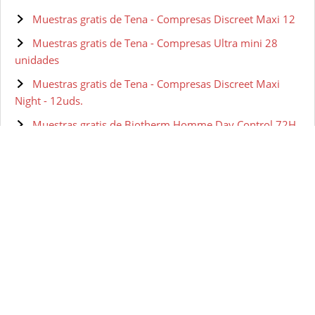
Muestras gratis de Tena - Compresas Discreet Maxi 12
Muestras gratis de Tena - Compresas Ultra mini 28
unidades
Muestras gratis de Tena - Compresas Discreet Maxi
Night - 12uds.
Muestras gratis de Biotherm Homme Day Control 72H
Desodorante Roll On - 75 ml
Muestras gratis de Biotherm Homme Day Control
Natural Protect Desodorante Roll On - 75 ml
Muestras gratis de Biotherm Pure Invisible
Desodorante Roll On - 75 ml
Muestras gratis de Biotherm Homme Day Control
Antiperspirant Roll-On, 75ml
Muestras gratis de Biotherm Sun Brume Solaire Dry
Touch SPF50 Protector Solar - 200 ml