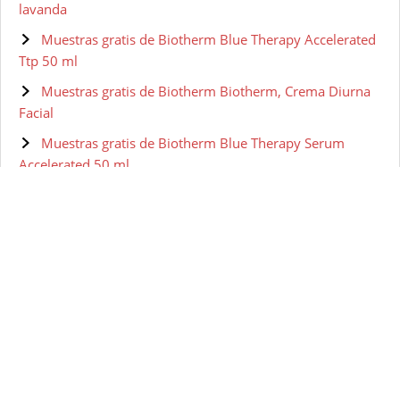
lavanda
Muestras gratis de Biotherm Blue Therapy Accelerated
Ttp 50 ml
Muestras gratis de Biotherm Biotherm, Crema Diurna
Facial
Muestras gratis de Biotherm Blue Therapy Serum
Accelerated 50 ml
Muestras gratis de BIOTHERM HOMME Aquapower -
Gel facial para hombre, 100 ml
Muestras gratis de Biotherm Skin Vivo Jour Crema Pnm
50 ml
Muestras gratis de Biotherm - Lait Corperel Anti-drying
Body Milk
Muestras gratis de Biotherm Pure-Fect Skin Gel
Hidratante - 50 ml