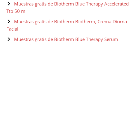
Muestras gratis de Biotherm Blue Therapy Accelerated
Ttp 50 ml
Muestras gratis de Biotherm Biotherm, Crema Diurna
Facial
Muestras gratis de Biotherm Blue Therapy Serum
Accelerated 50 ml
Muestras gratis de BIOTHERM HOMME Aquapower -
Gel facial para hombre, 100 ml
Muestras gratis de Biotherm Skin Vivo Jour Crema Pnm
50 ml
Muestras gratis de Biotherm - Lait Corperel Anti-drying
Body Milk
Muestras gratis de Biotherm Pure-Fect Skin Gel
Hidratante - 50 ml
Muestras gratis de Biotherm Homme Gel Nettoyant
Visage 150 ml