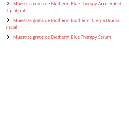
Muestras gratis de Biotherm Blue Therapy Accelerated
Ttp 50 ml
Muestras gratis de Biotherm Biotherm, Crema Diurna
Facial
Muestras gratis de Biotherm Blue Therapy Serum
Accelerated 50 ml
Muestras gratis de BIOTHERM HOMME Aquapower -
Gel facial para hombre, 100 ml
Muestras gratis de Biotherm Skin Vivo Jour Crema Pnm
50 ml
Muestras gratis de Biotherm - Lait Corperel Anti-drying
Body Milk
Muestras gratis de Biotherm Pure-Fect Skin Gel
Hidratante - 50 ml
Muestras gratis de Biotherm Homme Gel Nettoyant
Visage 150 ml