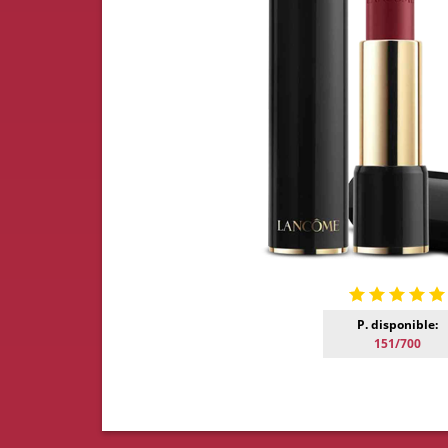
P. disponible:
151/700