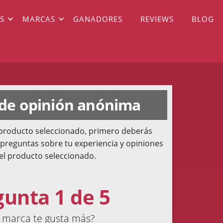
S
MARCAS
GANADORES
REVIEWS
BLOG
 de opinión anónima
l producto seleccionado, primero deberás
 preguntas sobre tu experiencia y opiniones
el producto seleccionado.
gunta 1 de 5
 marca te gusta más?