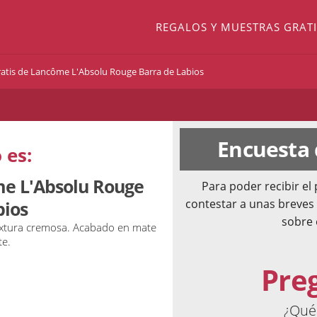
REGALOS Y MUESTRAS GRATI
atis de Lancôme L'Absolu Rouge Barra de Labios
Encuesta
 es:
me L'Absolu Rouge
Para poder recibir e
contestar a unas breves
bios
sobre 
extura cremosa. Acabado en mate
te.
Pre
¿Qué