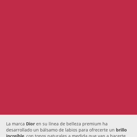
La marca
Dior
en su línea de belleza premium ha
desarrollado un bálsamo de labios para ofrecerte un
brillo
increíble
, con tonos naturales a medida que van a hacerte