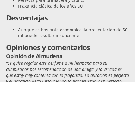
Perfecta para primavera y otoño.
Fragancia clásica de los años 90.
Desventajas
Aunque es bastante económica, la presentación de 50
ml puede resultar insuficiente.
Opiniones y comentarios
Opinión de Almudena
“Le quise regalar este perfume a mi hermana para su
cumpleaños por recomendación de una amiga, y la verdad es
que estoy muy contenta con la fragancia. La duración es perfecta
y el producto llegó justo cuando lo prometieron y en perfecto
estado”.
Opinión de María
“Había escuchado desde esta fragancia Desde los 90, no
obstante, nunca la había probado hasta que la vi en una lista de
perfumes clásicos para mujer. Decidí comprarla y quedé
bastante satisfecha con el resultado. Es elegante y sexy sin ser
demasiado fuerte. La recomiendo al 100%”.