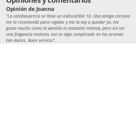
Opinión de Joanna
“La calidad-precio se lleva un indiscutible 10. Una amiga cercana
me la recomendó para regalar y me la voy a quedar yo, me
gusta mucho como la vainilla es bastante intensa, pero sin ser
una fragancia molesta, eso es algo complicado en los aromas
tan dulces. Buen servicio”.
Opinión de Vicky
“Solo voy a decir que: delicado aroma,‎ gran compra‎, ha llegado
‎a tiempo, y excelente servicio. Sin duda recomendaría el
producto a todas mis amigas”‎.
Opinión de Juana
‎”La compré para mi novia y el producto llegó antes de la fecha
prevista. Tanto ella como yo quedamos satisfechos con el olor
que tiene, me parece bastante femenina y seductora. Se volvió
una de las fragancias favoritas de ella y eso me tiene contento”.
Obtén otras muestras gratis