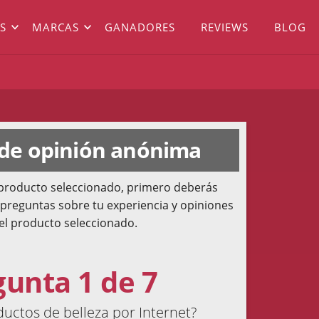
S
MARCAS
GANADORES
REVIEWS
BLOG
 de opinión anónima
l producto seleccionado, primero deberás
 preguntas sobre tu experiencia y opiniones
el producto seleccionado.
gunta 1 de 7
ctos de belleza por Internet?