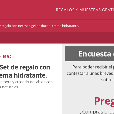
REGALOS Y MUESTRAS GRATI
 regalo con neceser, gel de ducha, crema hidratante.
Encuesta
 es:
Set de regalo con
Para poder recibir e
contestar a unas breves
rema hidratante.
sobre 
ratante y cuidado de labios con
s naturales.
Pre
¿Compras produ