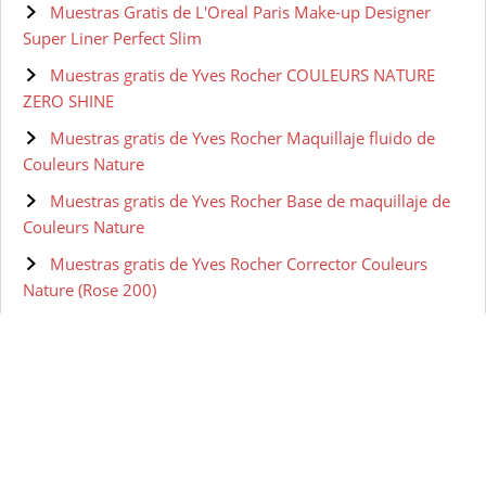
Muestras Gratis de L'Oreal Paris Make-up Designer
Super Liner Perfect Slim
Muestras gratis de Yves Rocher COULEURS NATURE
ZERO SHINE
Muestras gratis de Yves Rocher Maquillaje fluido de
Couleurs Nature
Muestras gratis de Yves Rocher Base de maquillaje de
Couleurs Nature
Muestras gratis de Yves Rocher Corrector Couleurs
Nature (Rose 200)
Muestras gratis de Olay Retinol 24 Crema de ojos de
noche
Muestras gratis de Olay Eyes Ultimate Eye Cream para
Ojeras, Arrugas y Bolsas 15 ml
Muestras gratis de Olay Regenerist Sérum Contorno de
Ojos Avanzado Anti-Edad - 15 ml