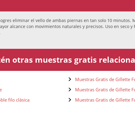
 logres eliminar el vello de ambas piernas en tan solo 10 minutos
ayor alcance con movimientos naturales y precisos. Uso en seco y 
a.
én otras muestras gratis relacion
Muestras Gratis de Gillette
e
Muestras Gratis de Gillette
le filo clásica
Muestras Gratis de Gillette 
hillas de cinco hojas
Muestras gratis de Depilador
un Silk-épil 3 3-410
Muestras gratis de Depiladora
un Silképil 1 SE1370
Muestras gratis de Depilador