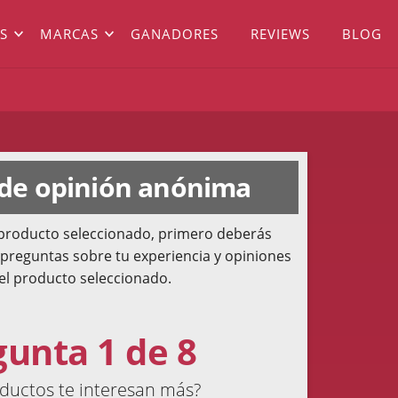
S
MARCAS
GANADORES
REVIEWS
BLOG
 de opinión anónima
l producto seleccionado, primero deberás
 preguntas sobre tu experiencia y opiniones
el producto seleccionado.
gunta 1 de 8
ductos te interesan más?