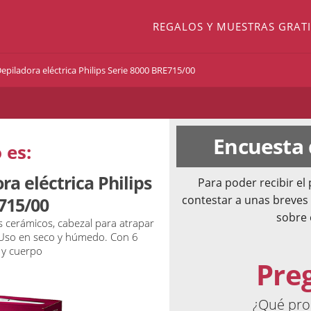
REGALOS Y MUESTRAS GRATI
epiladora eléctrica Philips Serie 8000 BRE715/00
Encuesta
 es:
ra eléctrica Philips
Para poder recibir e
contestar a unas breves
715/00
sobre 
s cerámicos, cabezal para atrapar
t. Uso en seco y húmedo. Con 6
 y cuerpo
Pre
¿Qué pro