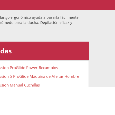
. Mango ergonómico ayuda a pasarla fácilmente
húmedo para la ducha. Depilación eficaz y
adas
 Fusion ProGlide Power-Recambios
 Fusion 5 ProGlide Máquina de Afeitar Hombre
Fusion Manual Cuchillas
a eléctrica Braun Silk-épil 9 9/990 SkinSpa
 eléctrica Braun Silk-épil 3 3-170
a eléctrica Philips Serie 8000 BRE715/00