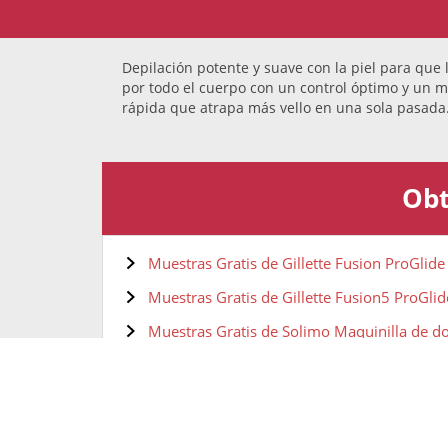
Depilación potente y suave con la piel para que
por todo el cuerpo con un control óptimo y un m
rápida que atrapa más vello en una sola pasad
Obt
Muestras Gratis de Gillette Fusion ProGlide
Muestras Gratis de Gillette Fusion5 ProGlid
Muestras Gratis de Solimo Maquinilla de dob
Muestras gratis de Solimo Recambios de cuc
Muestras gratis de Depiladora eléctrica Bra
Muestras gratis de Depiladora eléctrica Bra