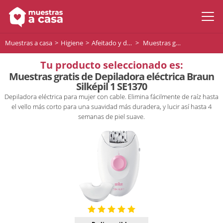
Muestras a casa
Higiene
Afeitado y depilación
Muestras gratis de Depiladora eléctrica Braun Silképil 1 SE1370
Tu producto seleccionado es:
Muestras gratis de Depiladora eléctrica Braun
Silképil 1 SE1370
Depiladora eléctrica para mujer con cable. Elimina fácilmente de raíz hasta
el vello más corto para una suavidad más duradera, y lucir así hasta 4
semanas de piel suave.