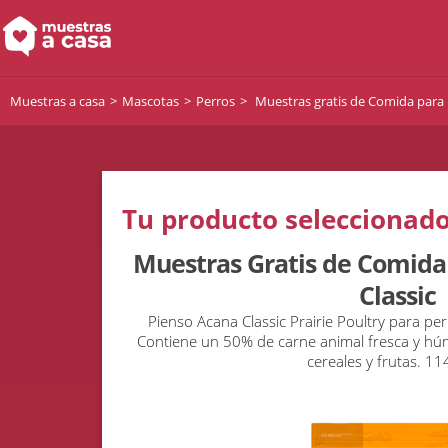
Muestras a casa
Mascotas
Perros
Muestras gratis de Comida para 
Tu producto seleccionado
Muestras Gratis de Comida
Classic
Pienso Acana Classic Prairie Poultry para per
Contiene un 50% de carne animal fresca y húm
cereales y frutas. 11