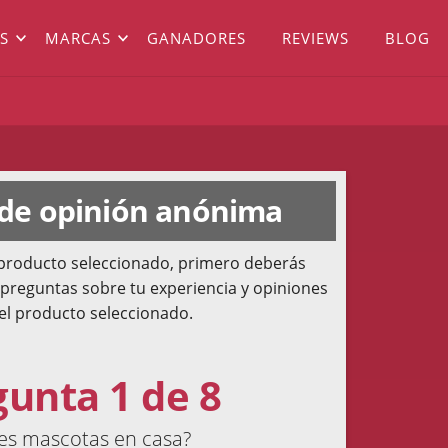
S
MARCAS
GANADORES
REVIEWS
BLOG
 de opinión anónima
l producto seleccionado, primero deberás
 preguntas sobre tu experiencia y opiniones
el producto seleccionado.
gunta 1 de 8
es mascotas en casa?