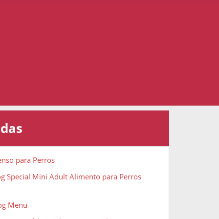
adas
enso para Perros
g Special Mini Adult Alimento para Perros
Dog Menu