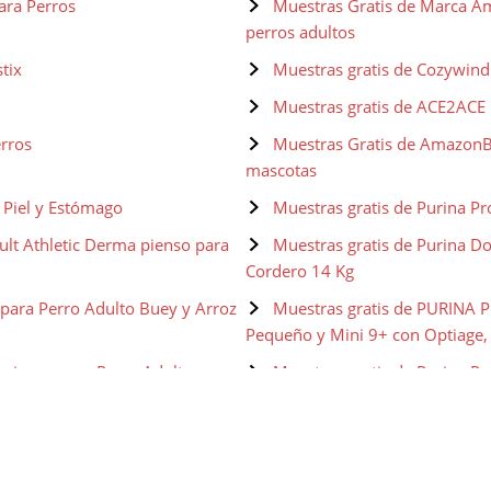
ara Perros
Muestras Gratis de Marca Am
perros adultos
tix
Muestras gratis de Cozywind
Muestras gratis de ACE2ACE 
erros
Muestras Gratis de AmazonBa
mascotas
e Piel y Estómago
Muestras gratis de Purina Pr
ult Athletic Derma pienso para
Muestras gratis de Purina D
Cordero 14 Kg
 para Perro Adulto Buey y Arroz
Muestras gratis de PURINA P
Pequeño y Mini 9+ con Optiage,
 pienso para Perro Adulto
Muestras gratis de Purina P
senior Pollo
 seco para Perros Senior con
Muestras gratis de Purina D
Cordero 14 Kg