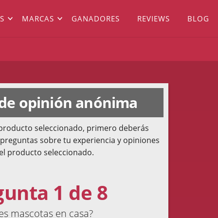
S
MARCAS
GANADORES
REVIEWS
BLOG
 de opinión anónima
l producto seleccionado, primero deberás
 preguntas sobre tu experiencia y opiniones
el producto seleccionado.
gunta 1 de 8
es mascotas en casa?