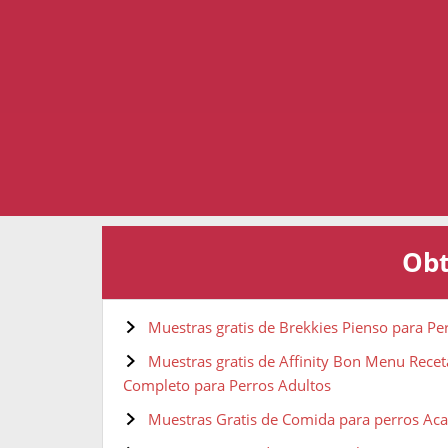
Obt
Muestras gratis de Brekkies Pienso para Pe
Muestras gratis de Affinity Bon Menu Recet
Completo para Perros Adultos
Muestras Gratis de Comida para perros Aca