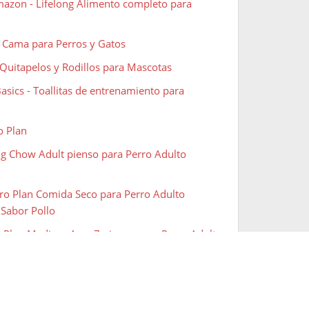
azon - Lifelong Alimento completo para
 Cama para Perros y Gatos
Quitapelos y Rodillos para Mascotas
sics - Toallitas de entrenamiento para
o Plan
og Chow Adult pienso para Perro Adulto
ro Plan Comida Seco para Perro Adulto
 Sabor Pollo
roPlan Medium Age+7 pienso para Perro Adulto
og Chow Puppy pienso para Perro Cachorro