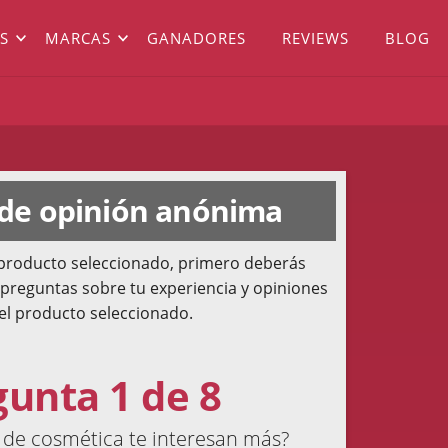
S
MARCAS
GANADORES
REVIEWS
BLOG
 de opinión anónima
l producto seleccionado, primero deberás
 preguntas sobre tu experiencia y opiniones
el producto seleccionado.
gunta 1 de 8
de cosmética te interesan más?