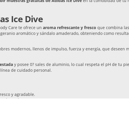
ibir muestras gratuitas de Adidas Ice Dive
en la comodidad de tu 
as Ice Dive
Body Care te ofrece un
aroma refrescante y fresco
que combina las
geranio aromático y sándalo amaderado, obteniendo como resultad
bres modernos, llenos de impulso, fuerza y energía, que deseen mo
.
estada
y posee 0? sales de aluminio, lo cual respeta el pH de tu pie
línea de cuidado personal.
resco y agradable.
on lavanda.
erza.
didad de tu hogar.