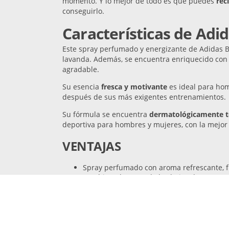
momento. Y lo mejor de todo es que puedes
rec
conseguirlo.
Características de Adid
Este spray perfumado y energizante de Adidas 
lavanda. Además, se encuentra enriquecido con 
agradable.
Su esencia
fresca y motivante
es ideal para hom
después de sus más exigentes entrenamientos
Su fórmula se encuentra
dermatológicamente t
deportiva para hombres y mujeres, con la mejor 
VENTAJAS
Spray perfumado con aroma refrescante, f
Combina el aroma de las hojas de menta c
Ideal para hombres modernos llenos de fu
Fórmula dermatológicamente testada.
Podrás recibirlo
gratuitamente
en la como
DESVENTAJAS