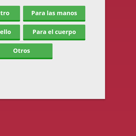
stro
Para las manos
ello
Para el cuerpo
Otros