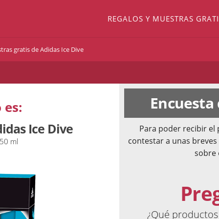
REGALOS Y MUESTRAS GRATI
ras gratis de Adidas Ice Dive
Encuesta
 es:
idas Ice Dive
Para poder recibir e
contestar a unas breves
150 ml
sobre 
Pre
¿Qué productos 