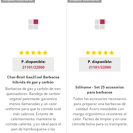
P. disponible:
P. disponible:
21101/22000
21101/22000
Char-Broil Gas2Coal Barbacoa
híbrida de gas y carbón
Edihome - Set 25 accesorios
Barbacoa de gas y carbón de tres
para barbacoa
quemadores. Bandeja de carbón
vegetal patentada: garantiza
Todos los accesorios necesarios
menos llamaradas y un calor
para preparar una barbacoa de
uniforme para que la comida esté
calidad. Acero inoxidable con
más sabrosa. Estante de
mango ergonómico resistente al
calentamiento: mantiene la
calor. Fáciles de limpiar y en una
comida caliente, y es ideal para el
cómoda bolsa para su transporte.
pan de hamburguesa o las