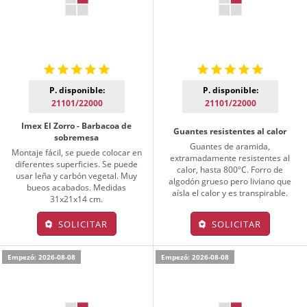
P. disponible:
P. disponible:
21101/22000
21101/22000
Imex El Zorro - Barbacoa de
Guantes resistentes al calor
sobremesa
Guantes de aramida,
Montaje fácil, se puede colocar en
extramadamente resistentes al
diferentes superficies. Se puede
calor, hasta 800ºC. Forro de
usar leña y carbón vegetal. Muy
algodón grueso pero liviano que
bueos acabados. Medidas
aísla el calor y es transpirable.
31x21x14 cm.
SOLICITAR
SOLICITAR
Empezó: 2026-08-08
Empezó: 2026-08-08