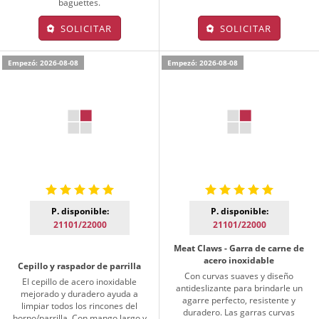
baguettes.
SOLICITAR
SOLICITAR
Empezó: 2026-08-08
Empezó: 2026-08-08
P. disponible:
P. disponible:
21101/22000
21101/22000
Meat Claws - Garra de carne de
acero inoxidable
Cepillo y raspador de parrilla
Con curvas suaves y diseño
El cepillo de acero inoxidable
antideslizante para brindarle un
mejorado y duradero ayuda a
agarre perfecto, resistente y
limpiar todos los rincones del
duradero. Las garras curvas
horno/parrilla. Con mango largo y