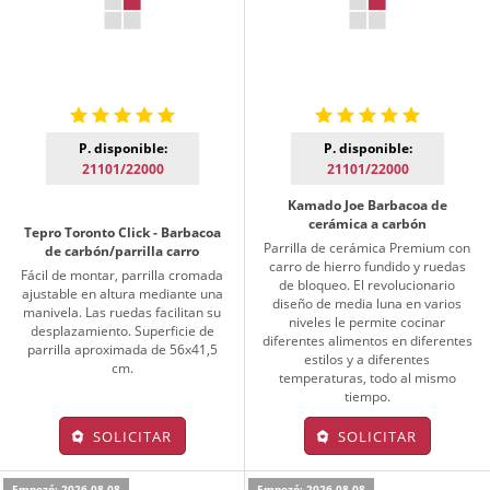
P. disponible:
P. disponible:
21101/22000
21101/22000
Kamado Joe Barbacoa de
cerámica a carbón
Tepro Toronto Click - Barbacoa
Parrilla de cerámica Premium con
de carbón/parrilla carro
carro de hierro fundido y ruedas
Fácil de montar, parrilla cromada
de bloqueo. El revolucionario
ajustable en altura mediante una
diseño de media luna en varios
manivela. Las ruedas facilitan su
niveles le permite cocinar
desplazamiento. Superficie de
diferentes alimentos en diferentes
parrilla aproximada de 56x41,5
estilos y a diferentes
cm.
temperaturas, todo al mismo
tiempo.
SOLICITAR
SOLICITAR
Empezó: 2026-08-08
Empezó: 2026-08-08