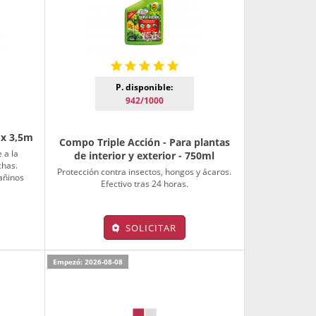
P. disponible:
942/1000
 x 3,5m
Compo Triple Acción - Para plantas
 a la
de interior y exterior - 750ml
chas.
Protección contra insectos, hongos y ácaros.
añinos
Efectivo tras 24 horas.
SOLICITAR
Empezó: 2026-08-08