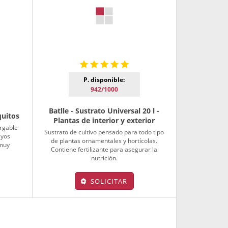
P. disponible:
942/1000
Batlle - Sustrato Universal 20 l -
quitos
Plantas de interior y exterior
argable
Sustrato de cultivo pensado para todo tipo
ayos
de plantas ornamentales y hortícolas.
 muy
Contiene fertilizante para asegurar la
.
nutrición.
SOLICITAR