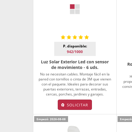
P. disponible:
942/1000
Luz Solar Exterior Led con sensor
Ro
de movimiento - 6 uds.
No se necesitan cables. Montaje fácil en la
H
pared con tornillos o cinta de 3M que vienen
propo
con el paquete. Ideales para decorar sus
consi
puertas exteriores, terrazas, entradas,
cercas, porches, jardines y garajes.
SOLICITAR
Empezó: 2026-08-08
Empezó: