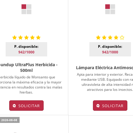
P. disponible:
P. disponible:
942/1000
942/1000
undup UltraPlus Herbicida -
Lámpara Eléctrica Antimos
500ml
Apta para interior y exterior. Rec
erbicida líquido de Monsanto que
mediante USB. Equipado con r
rciona la máxima eficacia y la mayor
ultravioleta de alta intensidad
stencia en resultados contra las malas
atractivos para los insectos
hierbas.
SOLICITAR
SOLICITAR
 2026-08-08