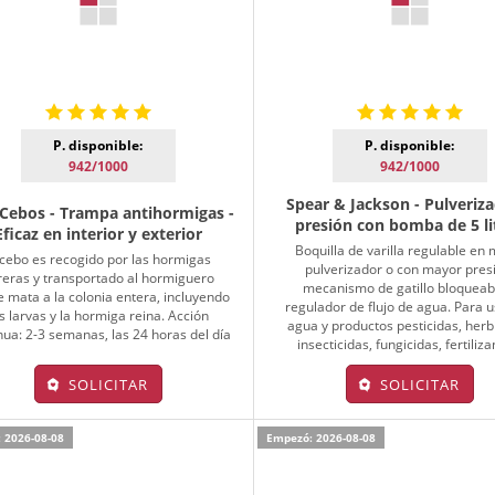
P. disponible:
P. disponible:
942/1000
942/1000
Spear & Jackson - Pulveriza
 Cebos - Trampa antihormigas -
presión con bomba de 5 li
Eficaz en interior y exterior
Boquilla de varilla regulable en
 cebo es recogido por las hormigas
pulverizador o con mayor pres
reras y transportado al hormiguero
mecanismo de gatillo bloqueab
 mata a la colonia entera, incluyendo
regulador de flujo de agua. Para 
s larvas y la hormiga reina. Acción
agua y productos pesticidas, herb
nua: 2-3 semanas, las 24 horas del día
insecticidas, fungicidas, fertiliza
SOLICITAR
SOLICITAR
 2026-08-08
Empezó: 2026-08-08