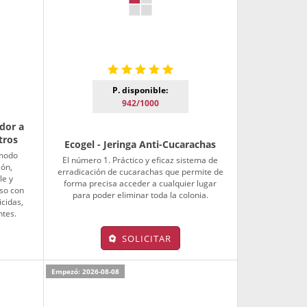
P. disponible:
942/1000
dor a
tros
Ecogel - Jeringa Anti-Cucarachas
 modo
El número 1. Práctico y eficaz sistema de
ión,
erradicación de cucarachas que permite de
le y
forma precisa acceder a cualquier lugar
uso con
para poder eliminar toda la colonia.
icidas,
ntes.
SOLICITAR
Empezó: 2026-08-08