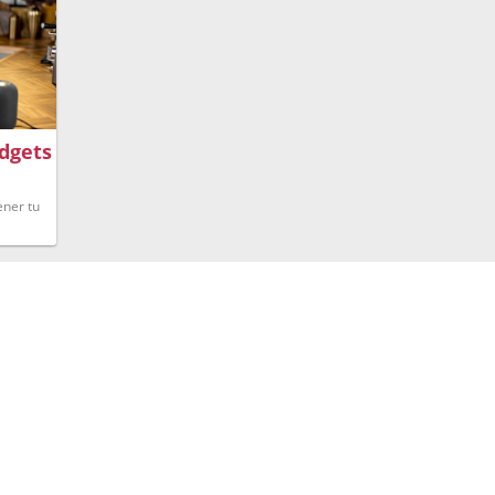
dgets
ner tu