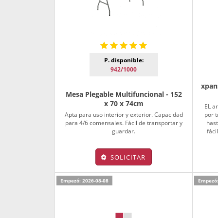
P. disponible:
942/1000
xpan
Mesa Plegable Multifuncional - 152
x 70 x 74cm
EL a
Apta para uso interior y exterior. Capacidad
por t
para 4/6 comensales. Fácil de transportar y
hast
guardar.
fáci
SOLICITAR
Empezó: 2026-08-08
Empezó: