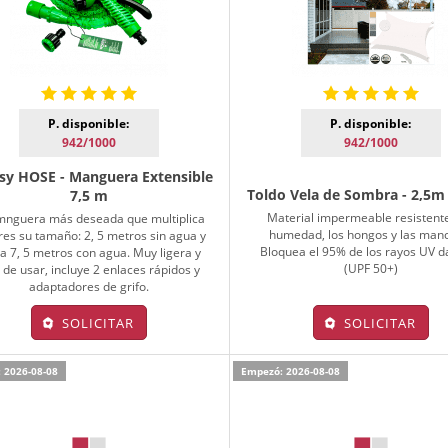
P. disponible:
P. disponible:
942/1000
942/1000
sy HOSE - Manguera Extensible
Toldo Vela de Sombra - 2,5m
7,5 m
Material impermeable resistente
mnguera más deseada que multiplica
humedad, los hongos y las man
res su tamaño: 2, 5 metros sin agua y
Bloquea el 95% de los rayos UV d
a 7, 5 metros con agua. Muy ligera y
(UPF 50+)
l de usar, incluye 2 enlaces rápidos y
adaptadores de grifo.
SOLICITAR
SOLICITAR
 2026-08-08
Empezó: 2026-08-08