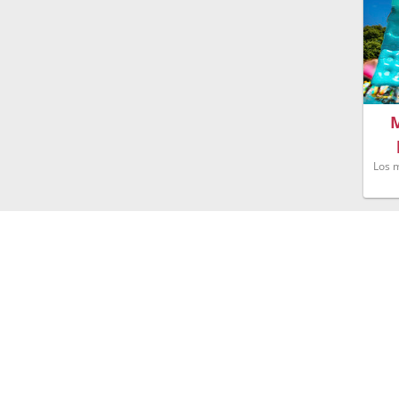
M
Los m