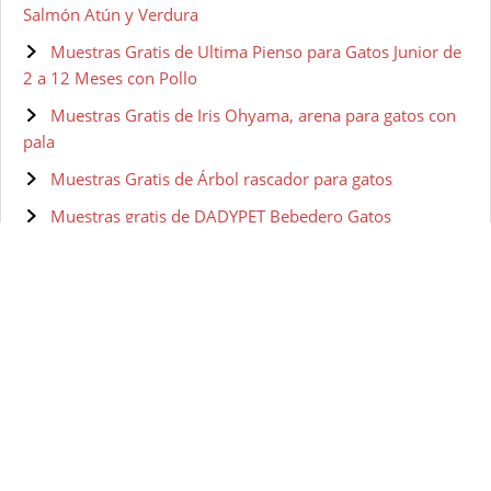
Salmón Atún y Verdura
Muestras Gratis de Ultima Pienso para Gatos Junior de
2 a 12 Meses con Pollo
Muestras Gratis de Iris Ohyama, arena para gatos con
pala
Muestras Gratis de Árbol rascador para gatos
Muestras gratis de DADYPET Bebedero Gatos
Muestras Gratis de Sanicat clumping + marseille soup
Muestras gratis de Purina Fancy Feast
Muestras gratis de Purina Fancy Feast Salsa Lovers
Muestras gratis de PURINA ONE
Muestras gratis de Purina ONE comida húmeda para
gato, gatito, junior, gatos hasta 1 año filetes en salsa con
salmón