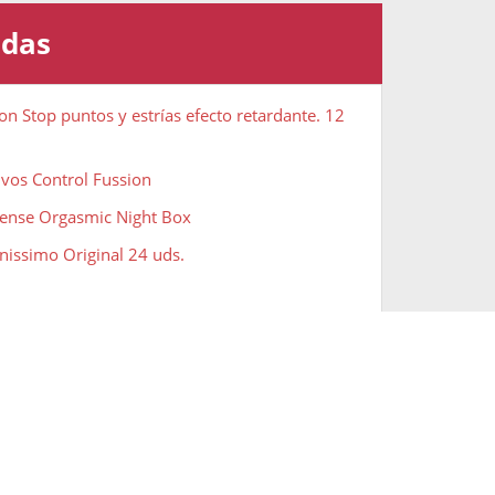
adas
on Stop puntos y estrías efecto retardante. 12
ivos Control Fussion
tense Orgasmic Night Box
inissimo Original 24 uds.
oke - Masturbador Masculino + SKYN Original
ht Long Lubricante A Base De Silicona
eservativos The Classic Condom. 24 uds.
servativos Extra Safe 12 uds.
reservativos finos, resistentes y placenteros