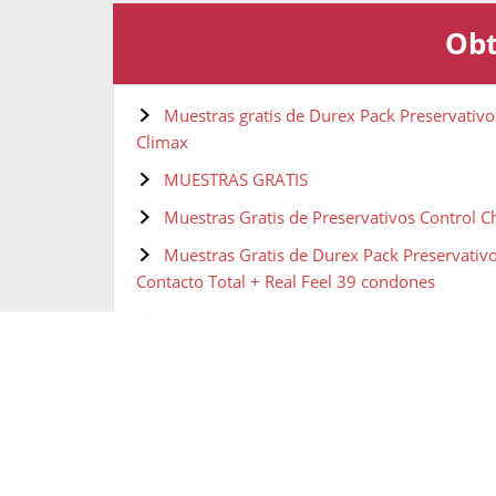
Obt
Muestras gratis de Durex Pack Preservativ
Climax
MUESTRAS GRATIS
Muestras Gratis de Preservativos Control C
Muestras Gratis de Durex Pack Preservativo
Contacto Total + Real Feel 39 condones
Muestras gratis de Durex Pack Sensitivo Invi
Muestras gratis de Durex - Surprise Mix 40
Muestras gratis de Control preservativos N
Muestras gratis de Durex Preservativos Nat