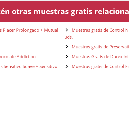
én otras muestras gratis relacion
os Placer Prolongado + Mutual
Muestras gratis de Control N
uds.
Muestras gratis de Preservat
hocolate Addiction
Muestras Gratis de Durex In
s Sensitivo Suave + Sensitivo
Muestras gratis de Control F
sible + Real Feel - 27 uds.
Muestras gratis de SKYN Str
Sin Látex (10uds) + SKYN All Nig
 uds.
Muestras gratis de Durex pr
ature Easy Way. 10 uds.
Muestras gratis de Durex Pre
urales Extra Seguros 12 uds.
Muestras gratis de Lelo Hex P