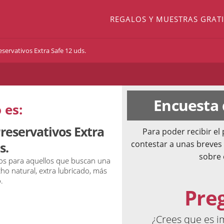
REGALOS Y MUESTRAS GRATI
servativos Extra Safe 12 uds.
Encuesta
 es:
reservativos Extra
Para poder recibir e
contestar a unas breves
s.
sobre 
os para aquellos que buscan una
ho natural, extra lubricado, más
.
Pre
¿Crees que es i