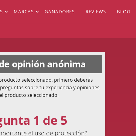
S
MARCAS
GANADORES
REVIEWS
BLOG
 de opinión anónima
l producto seleccionado, primero deberás
 preguntas sobre tu experiencia y opiniones
el producto seleccionado.
gunta 1 de 5
mportante el uso de protección?