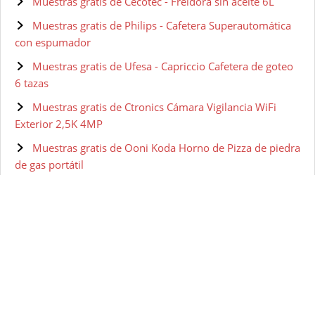
Muestras gratis de Cecotec - Freidora sin aceite 6L
Muestras gratis de Philips - Cafetera Superautomática
con espumador
Muestras gratis de Ufesa - Capriccio Cafetera de goteo
6 tazas
Muestras gratis de Ctronics Cámara Vigilancia WiFi
Exterior 2,5K 4MP
Muestras gratis de Ooni Koda Horno de Pizza de piedra
de gas portátil
Muestras gratis de Taurus Pop'N'Corn - Máquina para
hacer palomitas
Muestras gratis de Cecotec - Fuente de Chocolate
Muestras gratis de Philips - Máquina para hacer pasta
Muestras gratis de Cuisinart - Heladera dos sabores 2L
Muestras gratis de Spice - Horno Pizza Diavola con