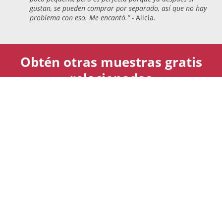
gustan, se pueden comprar por separado, así que no hay
problema con eso. Me encantó.” -
Alicia
.
Obtén otras muestras gratis
relacionadas
Muestras Gratis de Biberón Tommee Tippee Closer to
Nature
Muestras Gratis de Philips Avent - Biberón Natural
Anti-Cólicos con Tetina de Flujo Lento
Muestras Gratis de Termómetro Digital para
administración oral, rectal y axilar
Muestras gratis de Tommee Tippee Sangenic Tec -
Contenedor de pañales