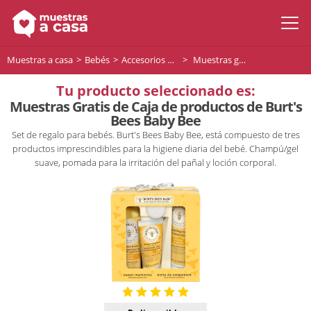
Muestras a casa
Bebés
Accesorios para bebés
Muestras gratis de Caja de productos de Burt's Bees Baby Bee
Tu producto seleccionado es:
Muestras Gratis de Caja de productos de Burt's
Bees Baby Bee
Set de regalo para bebés. Burt's Bees Baby Bee, está compuesto de tres
productos imprescindibles para la higiene diaria del bebé. Champú/gel
suave, pomada para la irritación del pañal y loción corporal.