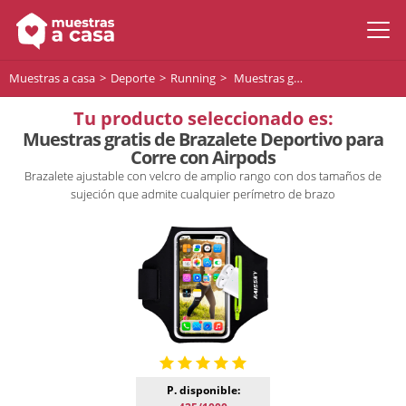
Muestras a casa
Deporte
Running
Muestras gratis de Brazalete Deportivo para Corre con Airpods
Tu producto seleccionado es:
Muestras gratis de Brazalete Deportivo para
Corre con Airpods
Brazalete ajustable con velcro de amplio rango con dos tamaños de
sujeción que admite cualquier perímetro de brazo
P. disponible: