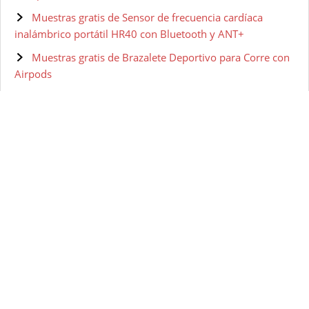
Muestras gratis de Sensor de frecuencia cardíaca
inalámbrico portátil HR40 con Bluetooth y ANT+
Muestras gratis de Brazalete Deportivo para Corre con
Airpods
Muestras gratis de Riñonera Deportiva Impermeable
de Neopreno
Muestras gratis de Auriculares Inalámbricos
Deportivos, Auriculares
Muestras gratis de Auriculares Inalámbricos
Deportivos, Auriculares Bluetooth
Muestras gratis de Garmin HRM Dual, Monitor de
frecuencia cardíaca con transmisión dual
Categorías destacadas