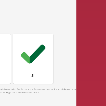
SI
gistro previo. Por favor sigua los pasos que indica el sistema para
r el registro o acceso a tu cuenta.