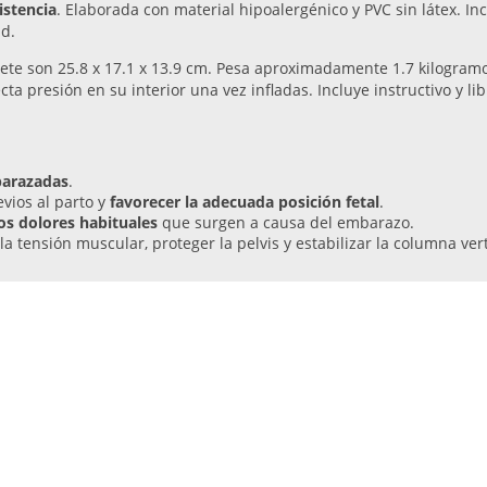
istencia
. Elaborada con material hipoalergénico y PVC sin látex. In
ad.
ete son 25.8 x 17.1 x 13.9 cm. Pesa aproximadamente 1.7 kilogramos
ta presión en su interior una vez infladas. Incluye instructivo y lib
barazadas
.
evios al parto y
favorecer la adecuada posición fetal
.
los dolores habituales
que surgen a causa del embarazo.
r la tensión muscular, proteger la pelvis y estabilizar la columna ver
spañol
.
onsumidores
 de baja estatura, pero el tamaño de la pelota me ha quedado perfecta.
sado desde el tercer mes de embarazo y ahora que estoy a punto de dar 
y recomendada.
” - Sonia.