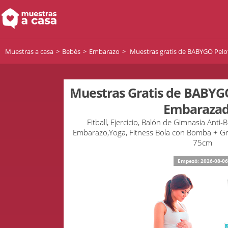
Muestras a casa
Bebés
Embarazo
Muestras gratis de BABYGO Pelo
Muestras Gratis de BABYGO
Embarazad
Fitball, Ejercicio, Balón de Gimnasia Anti
Embarazo,Yoga, Fitness Bola con Bomba + Gr
75cm
Empezó: 2026-08-06