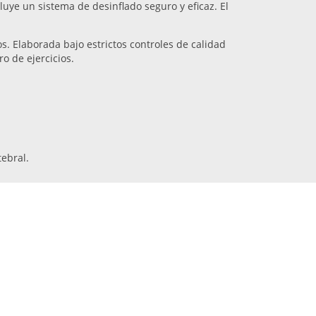
cluye un sistema de desinflado seguro y eficaz. El
. Elaborada bajo estrictos controles de calidad
ro de ejercicios.
tebral.
” - Margarita.
a luz me ha resultado excelente para hacer los