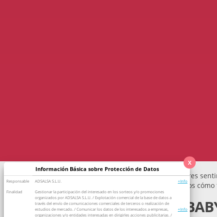
X
Información Básica sobre Protección de Datos
Si estás embarazada seguramente quieres sentir
Responsable
ADSALSA S.L.U.
+Info
mismo. Pídela aquí, pruébala y cuéntanos cómo 
Finalidad
Gestionar la participación del interesado en los sorteos y/o promociones
organizados por ADSALSA S.L.U. / Explotación comercial de la base de datos a
Características de BA
través del envío de comunicaciones comerciales de terceros o realización de
estudios de mercado. / Comunicar los datos de los interesados a empresas,
+Info
organizaciones y/o entidades interesadas en dirigirles acciones publicitarias. /