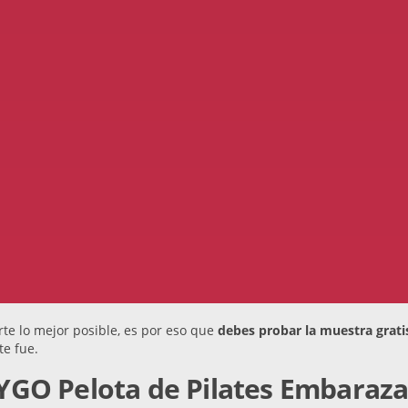
te lo mejor posible, es por eso que
debes probar la muestra grati
te fue.
BYGO Pelota de Pilates Embaraz