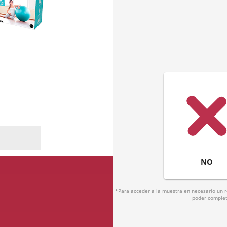
NO
*Para acceder a la muestra en necesario un re
poder completa