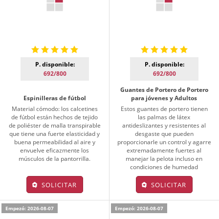
P. disponible:
P. disponible:
692/800
692/800
Guantes de Portero de Portero
Espinilleras de fútbol
para jóvenes y Adultos
Material cómodo: los calcetines
Estos guantes de portero tienen
de fútbol están hechos de tejido
las palmas de látex
de poliéster de malla transpirable
antideslizantes y resistentes al
que tiene una fuerte elasticidad y
desgaste que pueden
buena permeabilidad al aire y
proporcionarle un control y agarre
envuelve eficazmente los
extremadamente fuertes al
músculos de la pantorrilla.
manejar la pelota incluso en
condiciones de humedad
SOLICITAR
SOLICITAR
Empezó: 2026-08-07
Empezó: 2026-08-07