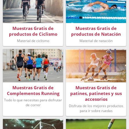
Muestras Gratis de
Muestras Gratis de
productos de Ciclismo
productos de Natación
Material de ciclismo
Material de natación
Muestras Gratis de
Muestras Gratis de
Complementos Running
patines, patinetes y sus
accesorios
Todo lo que necesitas para disfrutar
de correr
Disfruta de los mejores productos
para ir sobre ruedas