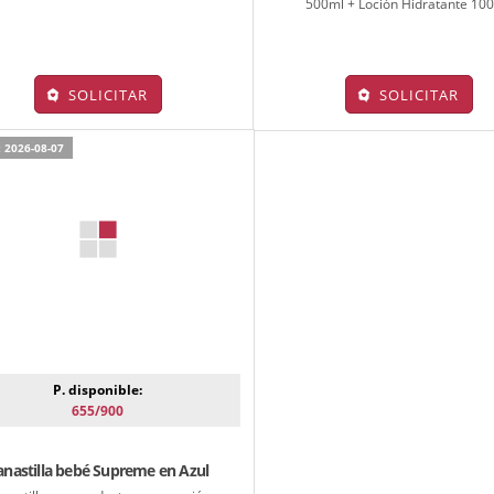
500ml + Loción Hidratante 100
SOLICITAR
SOLICITAR
 2026-08-07
P. disponible:
655/900
anastilla bebé Supreme en Azul