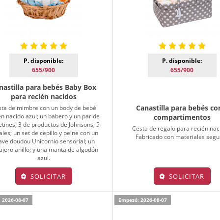
P. disponible:
P. disponible:
655/900
655/900
nastilla para bebés Baby Box
para recién nacidos
Canastilla para bebés co
ta de mimbre con un body de bebé
én nacido azul; un babero y un par de
compartimentos
etines; 3 de productos de Johnsons; 5
Cesta de regalo para recién nac
les; un set de cepillo y peine con un
Fabricado con materiales segu
ave doudou Unicornio sensorial; un
ajero anillo; y una manta de algodón
azul.
SOLICITAR
SOLICITAR
 2026-08-07
Empezó: 2026-08-07