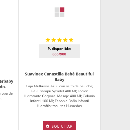
P. disponible:
655/900
Suavinex Canastilla Bebé Beautiful
Baby
terbaby
Caja Multiusos Azul: con osito de peluche;
do.
Gel-Champu Symdet 400 Ml; Locion
 ropa de
Hidratante Corporal Masaje 400 Ml; Colonia
.
Infantil 100 Ml; Esponja Baño Infantil
Hidrofila; toallitas Húmedas
SOLICITAR