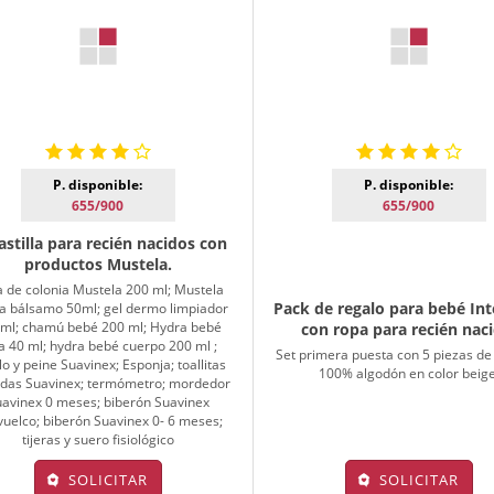
P. disponible:
P. disponible:
655/900
655/900
stilla para recién nacidos con
productos Mustela.
 de colonia Mustela 200 ml; Mustela
Pack de regalo para bebé In
a bálsamo 50ml; gel dermo limpiador
 ml; chamú bebé 200 ml; Hydra bebé
con ropa para recién naci
a 40 ml; hydra bebé cuerpo 200 ml ;
Set primera puesta con 5 piezas de
lo y peine Suavinex; Esponja; toallitas
100% algodón en color beige
as Suavinex; termómetro; mordedor
avinex 0 meses; biberón Suavinex
vuelco; biberón Suavinex 0- 6 meses;
tijeras y suero fisiológico
SOLICITAR
SOLICITAR