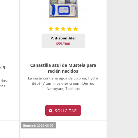
P. disponible:
655/900
Canastilla azul de Mustela para
n 3
recién nacidos
La cesta contiene agua de colonia; Hydra
idos.
Bébé; Vitamin barrier cream; Dermo
ros
Nettoyant; Toallitas
SOLICITAR
Empezó: 2026-08-07