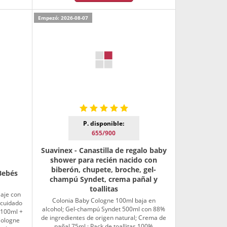
Empezó: 2026-08-07
P. disponible:
655/900
Suavinex - Canastilla de regalo baby
shower para recién nacido con
biberón, chupete, broche, gel-
 Bebés
champú Syndet, crema pañal y
toallitas
iaje con
Colonia Baby Cologne 100ml baja en
 cuidado
alcohol; Gel-champú Syndet 500ml con 88%
 100ml +
de ingredientes de origen natural; Crema de
Cologne
pañal 75ml ; Pack de toallitas 100%