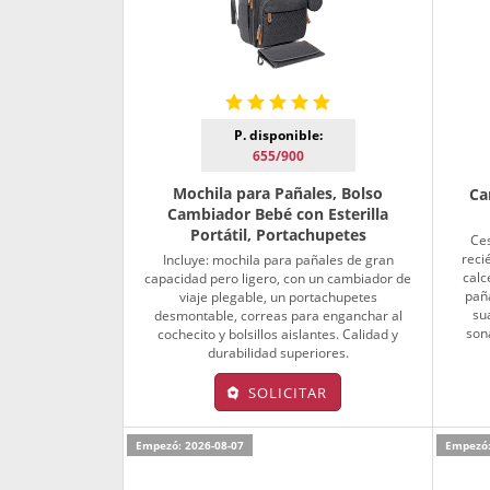
P. disponible:
655/900
Mochila para Pañales, Bolso
Ca
Cambiador Bebé con Esterilla
Portátil, Portachupetes
Ces
reci
Incluye: mochila para pañales de gran
calc
capacidad pero ligero, con un cambiador de
paña
viaje plegable, un portachupetes
su
desmontable, correas para enganchar al
son
cochecito y bolsillos aislantes. Calidad y
durabilidad superiores.
SOLICITAR
Empezó: 2026-08-07
Empezó: