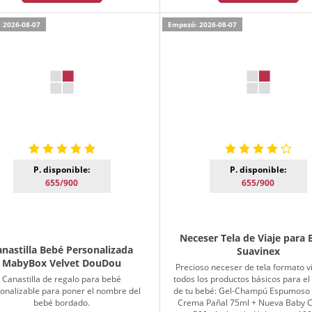
 2026-08-07
Empezó: 2026-08-07
P. disponible:
P. disponible:
655/900
655/900
Neceser Tela de Viaje para
anastilla Bebé Personalizada
Suavinex
MabyBox Velvet DouDou
Precioso neceser de tela formato v
Canastilla de regalo para bebé
todos los productos básicos para el
onalizable para poner el nombre del
de tu bebé: Gel-Champú Espumoso
bebé bordado.
Crema Pañal 75ml + Nueva Baby 