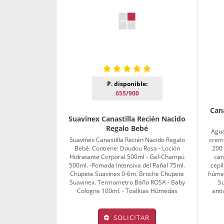
P. disponible:
655/900
Cana
Suavinex Canastilla Recién Nacido
Regalo Bebé
Agua
Suavinex Canastilla Recién Nacido Regalo
crem
Bebé. Contiene: Doudou Rosa - Loción
200
Hidratante Corporal 500ml - Gel-Champú
car
500ml. -Pomada Intensiva del Pañal 75ml.
cepil
Chupete Suavinex 0-6m. Broche Chupete
húmed
Suavinex. Termometro Baño ROSA - Baby
Su
Cologne 100ml. - Toallitas Húmedas
anti
SOLICITAR